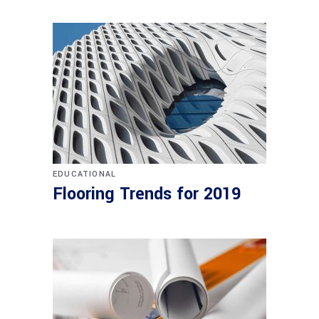
EDUCATIONAL
Flooring Trends for 2019