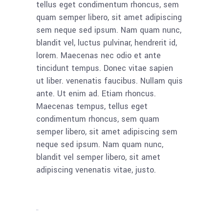
tellus eget condimentum rhoncus, sem
quam semper libero, sit amet adipiscing
sem neque sed ipsum. Nam quam nunc,
blandit vel, luctus pulvinar, hendrerit id,
lorem. Maecenas nec odio et ante
tincidunt tempus. Donec vitae sapien
ut liber. venenatis faucibus. Nullam quis
ante. Ut enim ad. Etiam rhoncus.
Maecenas tempus, tellus eget
condimentum rhoncus, sem quam
semper libero, sit amet adipiscing sem
neque sed ipsum. Nam quam nunc,
blandit vel semper libero, sit amet
adipiscing venenatis vitae, justo.
toto togel