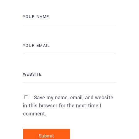
Save my name, email, and website
in this browser for the next time I
comment.
Submit