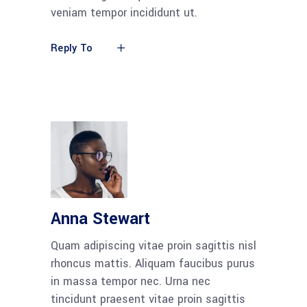
veniam tempor incididunt ut.
Reply To
Anna Stewart
Quam adipiscing vitae proin sagittis nisl
rhoncus mattis. Aliquam faucibus purus
in massa tempor nec. Urna nec
tincidunt praesent vitae proin sagittis