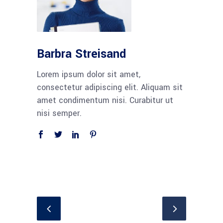
Barbra Streisand
Lorem ipsum dolor sit amet,
consectetur adipiscing elit. Aliquam sit
amet condimentum nisi. Curabitur ut
nisi semper.