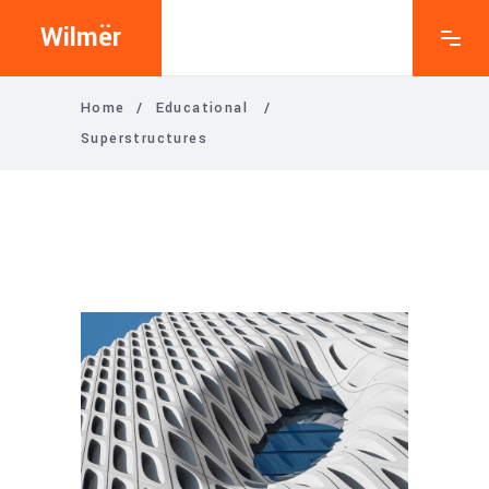
Wilmër
Home
/
Educational
/
Superstructures