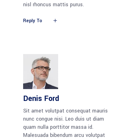
nisl rhoncus mattis purus.
Reply To
Denis Ford
Sit amet volutpat consequat mauris
nunc congue nisi. Leo duis ut diam
quam nulla porttitor massa id.
Malesuada bibendum arcu volutpat