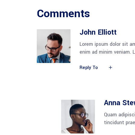
Comments
John Elliott
Lorem ipsum dolor sit am
enim ad minim veniam. L
Reply To
Anna Ste
Quam adipisci
tincidunt pra