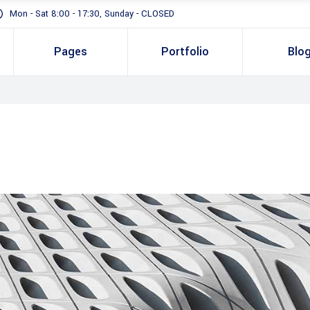
Mon - Sat 8:00 - 17:30, Sunday - CLOSED
Pages
Portfolio
Blo
Standard
Gallery In Grid
Gallery Full Width
Slider
Masonry
Full Height Slider