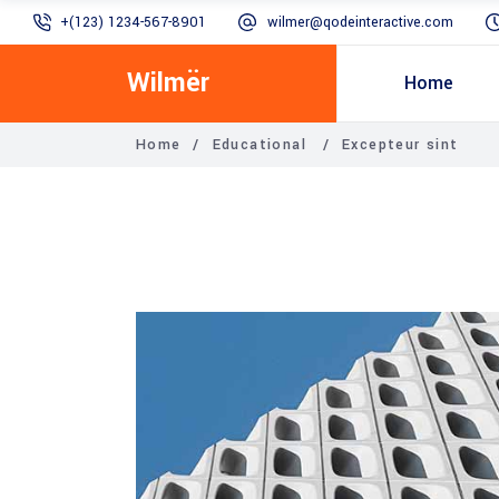
+(123) 1234-567-8901
wilmer@qodeinteractive.com
Wilmër
Home
Home
/
Educational
/
Excepteur sint